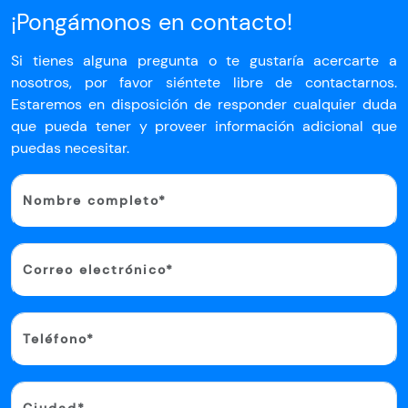
¡Pongámonos
en contacto!
Si tienes alguna pregunta o te gustaría
acercarte a
nosotros, por favor siéntete
libre de contactarnos.
Estaremos en disposición
de responder cualquier duda
que pueda tener y proveer información
adicional que
puedas necesitar.