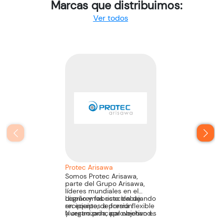
Marcas que distribuimos:
Ver todos
Protec Arisawa
Somos Protec Arisawa,
parte del Grupo Arisawa,
líderes mundiales en el
diseño y fabricación de
Lograremos esto trabajando
recipientes a presión.
en equipo, de forma flexible
Nuestro principal objetivo es
y organizada, aprovechando
satisfacer las necesidades
nuestra experiencia,