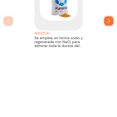
A400OH
Se emplea, en forma sodio y
regenerada con NaCl, para
eliminar toda la dureza del
agua, reemplazando todos
los iones de calcio y
magnesio por los
equivalentes en sodio. Se
emplea, en forma hidrógeno
y regenerada con ácido,
para eliminar todos los
cationes presentes en el
agua a tratar.